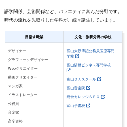
語学関係、芸術関係など、バラエティに富んだ分野です。
時代の流れを先取りした学科が、続々誕生しています。
目指す職業
文化・教養分野の学校
デザイナー
富山大原簿記公務員医療専門
学校
グラフィックデザイナー
富山情報ビジネス専門学校
Webクリエイター
動画クリエイター
富山ＯＡスクール
マンガ家
富山音楽院
イラストレーター
総合カレッジＳＥＯ
公務員
富山予備校
音楽家
高卒資格