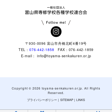
〒930-0096 富山市舟橋北町4番19号
TEL：
076-442-1858
FAX：076-442-1859
E-mail： info@toyama-senkakuren.or.jp
Copyright ©
2026 toyama-senkakuren.or.jp. All Rights
Reserved.
プライバシーポリシー
|
SITEMAP
|
LINKS