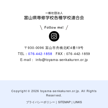
〒930-0096 富山市舟橋北町4番19号
TEL：
076-442-1858
FAX：076-442-1859
E-mail： info@toyama-senkakuren.or.jp
Copyright ©
2026 toyama-senkakuren.or.jp. All Rights
Reserved.
プライバシーポリシー
|
SITEMAP
|
LINKS