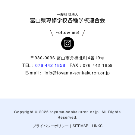
〒930-0096 富山市舟橋北町4番19号
TEL：
076-442-1858
FAX：076-442-1859
E-mail： info@toyama-senkakuren.or.jp
Copyright ©
2026 toyama-senkakuren.or.jp. All Rights
Reserved.
プライバシーポリシー
|
SITEMAP
|
LINKS