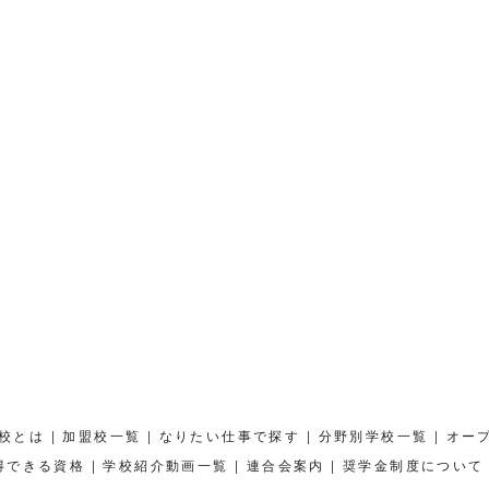
|
|
|
|
校とは
加盟校一覧
なりたい仕事で探す
分野別学校一覧
オー
|
|
|
得できる資格
学校紹介動画一覧
連合会案内
奨学金制度について