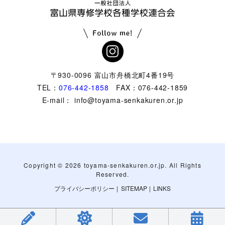
〒930-0096 富山市舟橋北町4番19号
TEL：
076-442-1858
FAX：076-442-1859
E-mail： info@toyama-senkakuren.or.jp
Copyright ©
2026 toyama-senkakuren.or.jp. All Rights
Reserved.
プライバシーポリシー
|
SITEMAP
|
LINKS