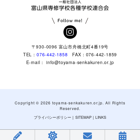
〒930-0096 富山市舟橋北町4番19号
TEL：
076-442-1858
FAX：076-442-1859
E-mail： info@toyama-senkakuren.or.jp
Copyright ©
2026 toyama-senkakuren.or.jp. All Rights
Reserved.
プライバシーポリシー
|
SITEMAP
|
LINKS