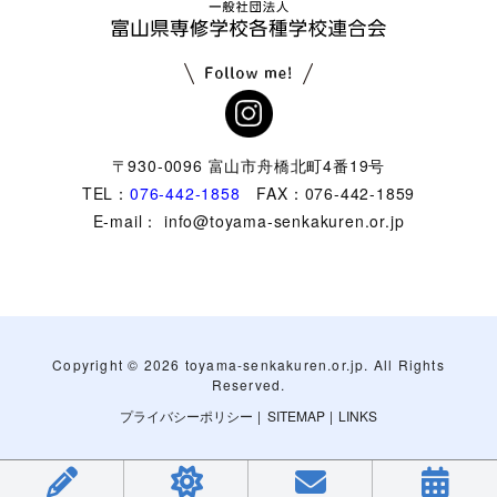
〒930-0096 富山市舟橋北町4番19号
TEL：
076-442-1858
FAX：076-442-1859
E-mail： info@toyama-senkakuren.or.jp
Copyright ©
2026 toyama-senkakuren.or.jp. All Rights
Reserved.
プライバシーポリシー
|
SITEMAP
|
LINKS