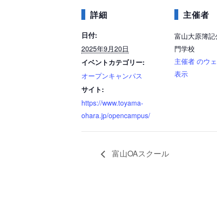
詳細
主催者
日付:
富山大原簿記
2025年9月20日
門学校
主催者 のウ
イベントカテゴリー:
表示
オープンキャンパス
サイト:
https://www.toyama-
ohara.jp/opencampus/
富山OAスクール