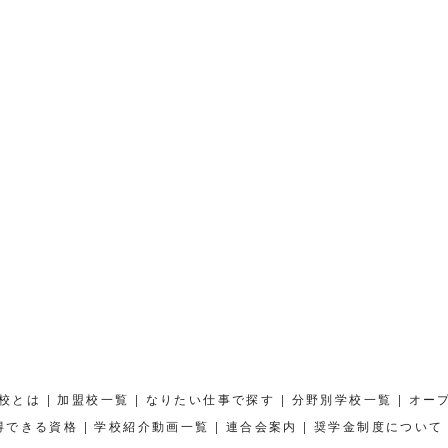
|
|
|
|
校とは
加盟校一覧
なりたい仕事で探す
分野別学校一覧
オー
|
|
|
得できる資格
学校紹介動画一覧
連合会案内
奨学金制度について