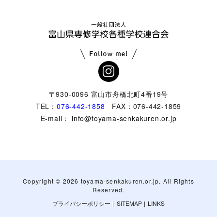
〒930-0096 富山市舟橋北町4番19号
TEL：
076-442-1858
FAX：076-442-1859
E-mail： info@toyama-senkakuren.or.jp
Copyright ©
2026 toyama-senkakuren.or.jp. All Rights
Reserved.
プライバシーポリシー
|
SITEMAP
|
LINKS