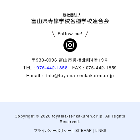
〒930-0096 富山市舟橋北町4番19号
TEL：
076-442-1858
FAX：076-442-1859
E-mail： info@toyama-senkakuren.or.jp
Copyright ©
2026 toyama-senkakuren.or.jp. All Rights
Reserved.
プライバシーポリシー
|
SITEMAP
|
LINKS