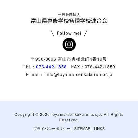
〒930-0096 富山市舟橋北町4番19号
TEL：
076-442-1858
FAX：076-442-1859
E-mail： info@toyama-senkakuren.or.jp
Copyright ©
2026 toyama-senkakuren.or.jp. All Rights
Reserved.
プライバシーポリシー
|
SITEMAP
|
LINKS