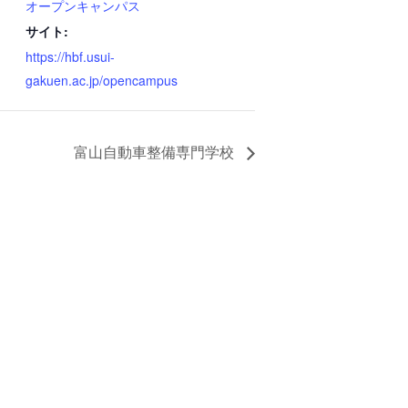
オープンキャンパス
サイト:
https://hbf.usui-
gakuen.ac.jp/opencampus
富山自動車整備専門学校